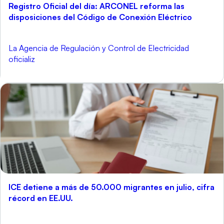
Registro Oficial del día: ARCONEL reforma las
disposiciones del Código de Conexión Eléctrico
La Agencia de Regulación y Control de Electricidad
oficializ
ICE detiene a más de 50.000 migrantes en julio, cifra
récord en EE.UU.