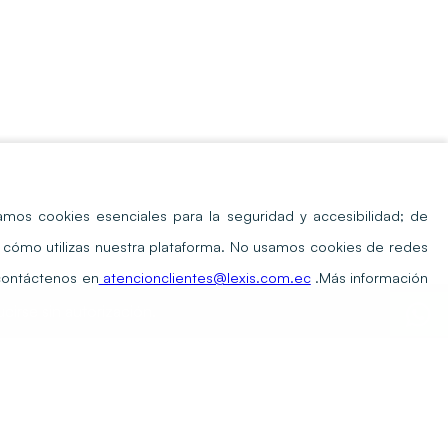
amos cookies esenciales para la seguridad y accesibilidad; de
er cómo utilizas nuestra plataforma. No usamos cookies de redes
 contáctenos en
atencionclientes@lexis.com.ec
.
Más información
irse sin autorización.