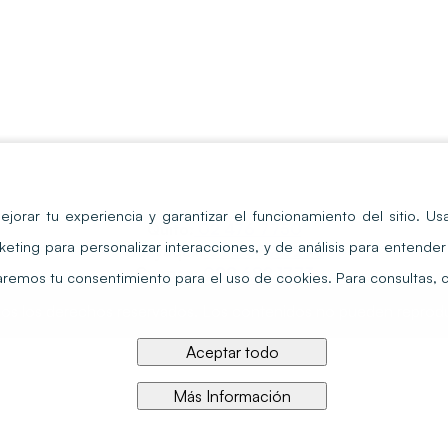
ejorar tu experiencia y garantizar el funcionamiento del sitio
. Us
Quito:
02 476 7750
keting para personalizar interacciones, y de análisis para entend
Guayaquil:
098 559 0298
Cuenca:
099 682 1773
itaremos tu consentimiento para el uso de cookies. Para consultas,
s los derechos reservados. Los contenidos no pueden reproduc
Aceptar todo
Más Información