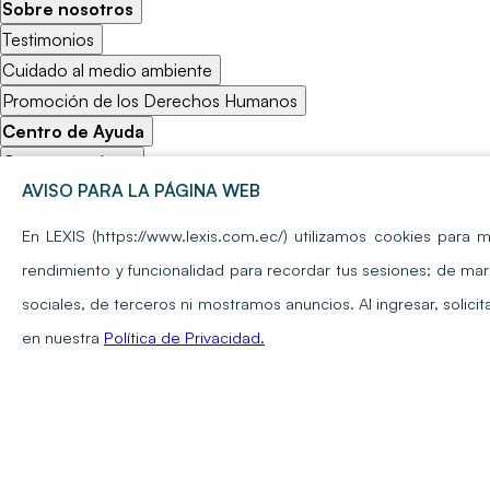
Sobre nosotros
Testimonios
Cuidado al medio ambiente
Promoción de los Derechos Humanos
Centro de Ayuda
Compras en línea
AVISO PARA LA PÁGINA WEB
Activación de usuario
Infolex App
En LEXIS (https://www.lexis.com.ec/) utilizamos cookies para m
rendimiento y funcionalidad para recordar tus sesiones; de mar
sociales, de terceros ni mostramos anuncios. Al ingresar, solic
en nuestra
Política de Privacidad.
LEXIS S.A 2026 - Todo
Iniciar sesión | Lexis Ecuador