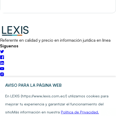
Referente en calidad y precio en información jurídica en línea
Síguenos
Escríbenos
AVISO PARA LA PÁGINA WEB
En LEXIS (https://www.lexis.com.ec/) utilizamos cookies para
Quito:
02 476 7750
mejorar tu experiencia y garantizar el funcionamiento del
Guayaquil:
sitio
Más información en nuestra
Política de Privacidad.
098 559 0298