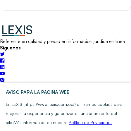
Referente en calidad y precio en información jurídica en línea
Síguenos
Escríbenos
AVISO PARA LA PÁGINA WEB
En LEXIS (https://www.lexis.com.ec/) utilizamos cookies para
Quito:
02 476 7750
mejorar tu experiencia y garantizar el funcionamiento del
Guayaquil:
sitio
Más información en nuestra
Política de Privacidad.
098 559 0298